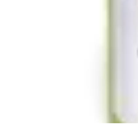
Destination Exotique
Guides de Voyage
Destinations Exotiques
Activités
Tendances
Comparat
Destination Exotique