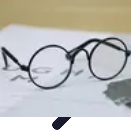
Destination Exotique
Guides de Voyage
Destinations
Exotiques
Activités
Tendances
Comparatifs
Destination Exotique