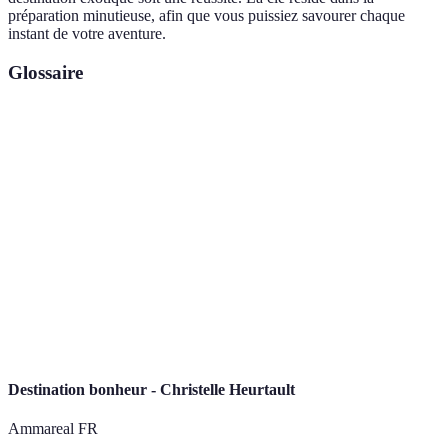
préparation minutieuse, afin que vous puissiez savourer chaque
instant de votre aventure.
Glossaire
Terme
Définition
Destination
Lieu éloigné offrant des paysages, cultures et
Exotique
expériences différents de son chez-soi.
Somme d’argent préalablement allouée pour les
Budget
dépenses de voyage.
Lieu où le voyageur se loge durant son séjour, tels
Hébergement
que hôtels, auberges ou maisons.
Destination bonheur - Christelle Heurtault
Ammareal FR