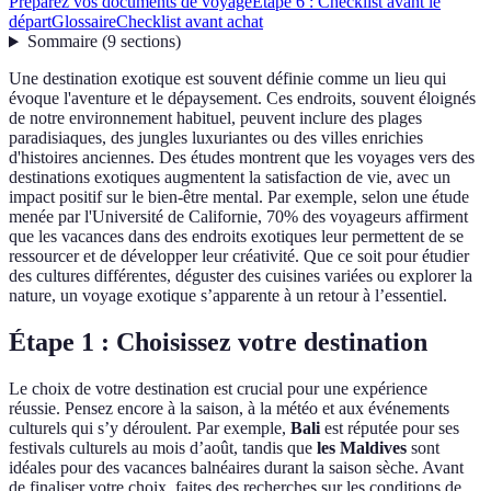
Préparez vos documents de voyage
Étape 6 : Checklist avant le
départ
Glossaire
Checklist avant achat
Sommaire
(
9
sections
)
Une destination exotique est souvent définie comme un lieu qui
évoque l'aventure et le dépaysement. Ces endroits, souvent éloignés
de notre environnement habituel, peuvent inclure des plages
paradisiaques, des jungles luxuriantes ou des villes enrichies
d'histoires anciennes. Des études montrent que les voyages vers des
destinations exotiques augmentent la satisfaction de vie, avec un
impact positif sur le bien-être mental. Par exemple, selon une étude
menée par l'Université de Californie, 70% des voyageurs affirment
que les vacances dans des endroits exotiques leur permettent de se
ressourcer et de développer leur créativité. Que ce soit pour étudier
des cultures différentes, déguster des cuisines variées ou explorer la
nature, un voyage exotique s’apparente à un retour à l’essentiel.
Étape 1 : Choisissez votre destination
Le choix de votre destination est crucial pour une expérience
réussie. Pensez encore à la saison, à la météo et aux événements
culturels qui s’y déroulent. Par exemple,
Bali
est réputée pour ses
festivals culturels au mois d’août, tandis que
les Maldives
sont
idéales pour des vacances balnéaires durant la saison sèche. Avant
de finaliser votre choix, faites des recherches sur les conditions de