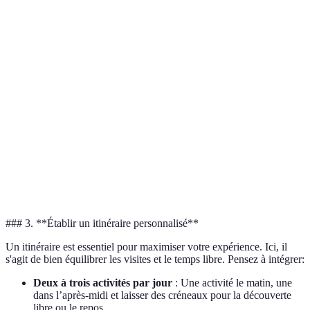
Destination
Climat
Activités principales
Coût estimé
Surf, culture,
Bali
Tropical
$$$
randonnée
Shopping,
Semi-
Marrakech
excursions,
$$
aride
gastronomie
Plongée, détente,
Seychelles
Tropical
$$$$
nature
### 3. **Établir un itinéraire personnalisé**
Un itinéraire est essentiel pour maximiser votre expérience. Ici, il
s'agit de bien équilibrer les visites et le temps libre. Pensez à intégrer:
Deux à trois activités par jour
: Une activité le matin, une
dans l’après-midi et laisser des créneaux pour la découverte
libre ou le repos.