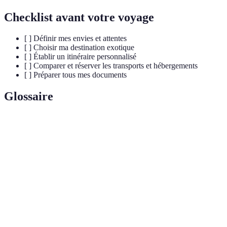
Checklist avant votre voyage
[ ] Définir mes envies et attentes
[ ] Choisir ma destination exotique
[ ] Établir un itinéraire personnalisé
[ ] Comparer et réserver les transports et hébergements
[ ] Préparer tous mes documents
Glossaire
Terme
Définition
Un plan de voyage détaillant les activités, les lieux et
Itinéraire
le temps pour chaque jour.
Autorisation accordée par un pays pour entrer et
Visa
séjourner sur son territoire.
Assurance
Couverture financière pour risques liés aux voyages,