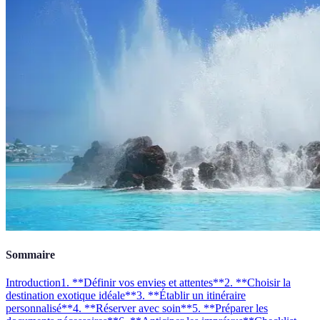
Sommaire
Introduction
1. **Définir vos envies et attentes**
2. **Choisir la
destination exotique idéale**
3. **Établir un itinéraire
personnalisé**
4. **Réserver avec soin**
5. **Préparer les