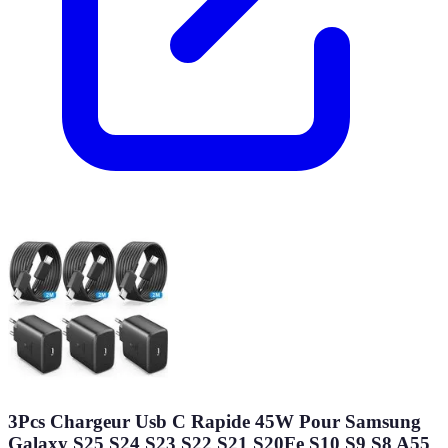
3Pcs Chargeur Usb C Rapide 45W Pour Samsung
Galaxy S25 S24 S23 S22 S21 S20Fe S10 S9 S8 A55