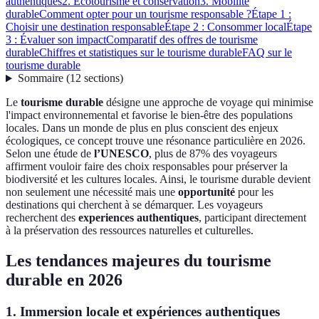
authentiques
2. Écotourisme et conservation
3. Mobilité
durable
Comment opter pour un tourisme responsable ?
Étape 1 :
Choisir une destination responsable
Étape 2 : Consommer local
Étape
3 : Évaluer son impact
Comparatif des offres de tourisme
durable
Chiffres et statistiques sur le tourisme durable
FAQ sur le
tourisme durable
Sommaire
(
12
sections
)
Le
tourisme durable
désigne une approche de voyage qui minimise
l'impact environnemental et favorise le bien-être des populations
locales. Dans un monde de plus en plus conscient des enjeux
écologiques, ce concept trouve une résonance particulière en 2026.
Selon une étude de
l’UNESCO
, plus de 87% des voyageurs
affirment vouloir faire des choix responsables pour préserver la
biodiversité et les cultures locales. Ainsi, le tourisme durable devient
non seulement une nécessité mais une
opportunité
pour les
destinations qui cherchent à se démarquer. Les voyageurs
recherchent des
experiences authentiques
, participant directement
à la préservation des ressources naturelles et culturelles.
Les tendances majeures du tourisme
durable en 2026
1. Immersion locale et expériences authentiques