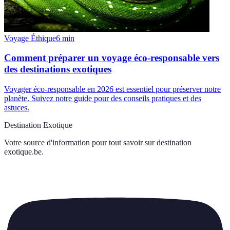
Voyage Éthique
6
min
Comment préparer un voyage éco-responsable vers
des destinations exotiques
Voyager éco-responsable en 2026 est essentiel pour préserver notre
planète. Suivez notre guide pour des conseils pratiques et des
astuces.
Destination Exotique
Votre source d'information pour tout savoir sur
destination
exotique.be
.