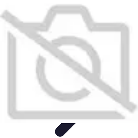
Destination Exotique
Guides de Voyage
Destinations
Exotiques
Activités
Tendances
Comparatifs
Destination Exotique