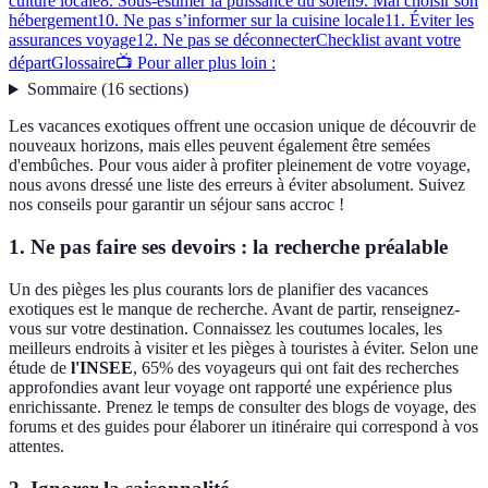
culture locale
8. Sous-estimer la puissance du soleil
9. Mal choisir son
hébergement
10. Ne pas s’informer sur la cuisine locale
11. Éviter les
assurances voyage
12. Ne pas se déconnecter
Checklist avant votre
départ
Glossaire
📺 Pour aller plus loin :
Sommaire
(
16
sections
)
Les vacances exotiques offrent une occasion unique de découvrir de
nouveaux horizons, mais elles peuvent également être semées
d'embûches. Pour vous aider à profiter pleinement de votre voyage,
nous avons dressé une liste des erreurs à éviter absolument. Suivez
nos conseils pour garantir un séjour sans accroc !
1. Ne pas faire ses devoirs : la recherche préalable
Un des pièges les plus courants lors de planifier des vacances
exotiques est le manque de recherche. Avant de partir, renseignez-
vous sur votre destination. Connaissez les coutumes locales, les
meilleurs endroits à visiter et les pièges à touristes à éviter. Selon une
étude de
l'INSEE
, 65% des voyageurs qui ont fait des recherches
approfondies avant leur voyage ont rapporté une expérience plus
enrichissante. Prenez le temps de consulter des blogs de voyage, des
forums et des guides pour élaborer un itinéraire qui correspond à vos
attentes.