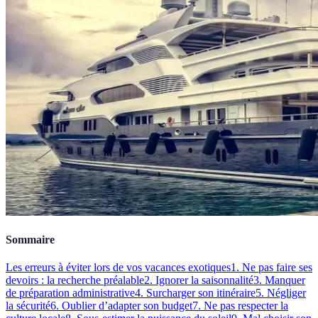
Sommaire
Les erreurs à éviter lors de vos vacances exotiques
1. Ne pas faire ses
devoirs : la recherche préalable
2. Ignorer la saisonnalité
3. Manquer
de préparation administrative
4. Surcharger son itinéraire
5. Négliger
la sécurité
6. Oublier d’adapter son budget
7. Ne pas respecter la