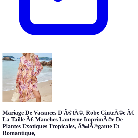
Mariage De Vacances D'Ã©tÃ©, Robe CintrÃ©e Ã€
La Taille Ã€ Manches Lanterne ImprimÃ©e De
Plantes Exotiques Tropicales, Ã‰lÃ©gante Et
Romantique,