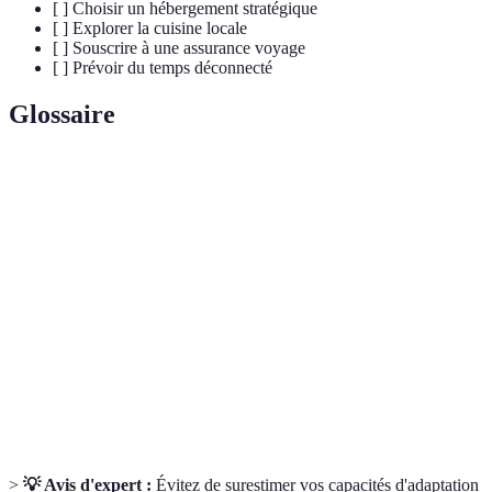
[ ] Choisir un hébergement stratégique
[ ] Explorer la cuisine locale
[ ] Souscrire à une assurance voyage
[ ] Prévoir du temps déconnecté
Glossaire
Terme
Définition
Culture
Ensemble des habitudes, valeurs et pratiques d'une
locale
communauté régionale.
Assurance
Contrat qui couvre vos frais en cas d'imprévu lors
voyage
d'un voyage.
Plan des destinations et activités prévues lors d'un
Itinéraire
voyage.
>
💡 Avis d'expert :
Évitez de surestimer vos capacités d'adaptation