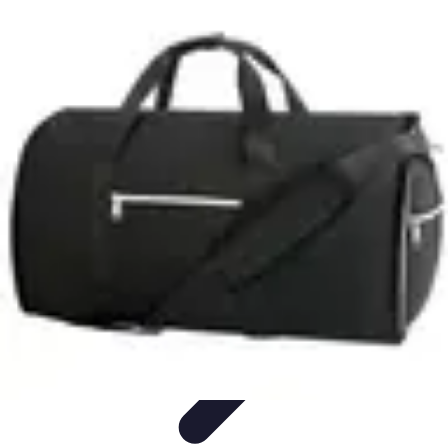
Destination Exotique
Guides de Voyage
Destinations
Exotiques
Activités
Tendances
Comparatifs
Destination Exotique