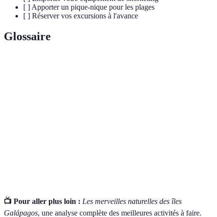
[ ] Apporter un pique-nique pour les plages
[ ] Réserver vos excursions à l'avance
Glossaire
Terme
Définition
La diversité des espèces vivantes dans un
Biodiversité
écosystème donné.
Parc
Zone protégée, souvent riche en biodiversité et
national
accessible au public pour conservation et éducation.
Activité de baignade avec un masque et un tuba
Snorkeling
pour explorer la vie marine sous l'eau.
📺 Pour aller plus loin :
Les merveilles naturelles des îles
Galápagos
, une analyse complète des meilleures activités à faire.