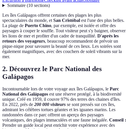
Excursion à Bartolomé
Checklist avant achat
Glossaire
Sommaire
(
10
sections
)
Les îles Galápagos offrent certaines des plages les plus
spectaculaires du monde, et
San Cristóbal
est l'une des plus belles.
La plage de
Puerto Chino
, par exemple, est isolée et offre des
paysages à couper le souffle. Tout visiteur peut s'y baigner, observer
les lions de mer et profiter d'un cadre de tranquillité.
D'après les
retours des voyageurs
, beaucoup recommandent de prévoir un
pique-nique pour savourer la beauté de ces lieux. Les soirées sont
également magnifiques, avec des couchers de soleil vibrants sur la
mer.
2. Découvrez le Parc National des
Galápagos
Incontournable lors de votre voyage aux îles Galápagos, le
Parc
National des Galápagos
est une réserve protégé, à la biodiversité
unique. Créé en 1959, il couvre 97% des terres des chaines d'îles.
En 2022, près de
200 000 visiteurs
se sont pressés sur ces îles,
admirant les célèbres tortues géantes et les iguanes marins. Les
randonnées dans ce parc offrent un aperçu des paysages
volcaniques, des plages immaculées et une faune inégalée.
Conseil :
Prendre un guide local peut enrichir votre expérience avec des