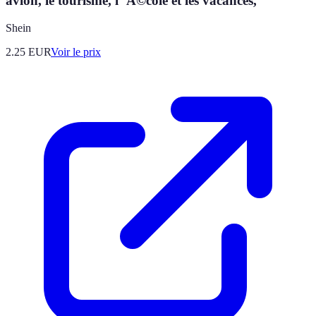
avion, le tourisme, l"Ã©cole et les vacances,
Shein
2.25
EUR
Voir le prix