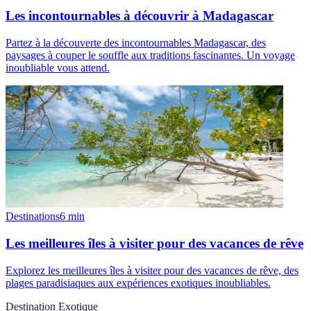
Les incontournables à découvrir à Madagascar
Partez à la découverte des incontournables Madagascar, des
paysages à couper le souffle aux traditions fascinantes. Un voyage
inoubliable vous attend.
Destinations
6
min
Les meilleures îles à visiter pour des vacances de rêve
Explorez les meilleures îles à visiter pour des vacances de rêve, des
plages paradisiaques aux expériences exotiques inoubliables.
Destination Exotique