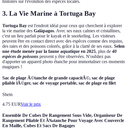
histoires sur l'évolution des espèces locales.
3. La Vie Marine à Tortuga Bay
Tortuga Bay
est l'endroit idéal pour ceux qui cherchent à explorer
la vie marine des
Galápagos
. Avec ses eaux calmes et cristallines,
c'est un lieu parfait pour le kayak et le snorkeling. Les visiteurs
peuvent être en contact direct avec des espèces comme des requins,
des raies et des poissons colorés, grâce à la clarté de ses eaux.
Selon
une étude menée par la faune aquatique en 2025
, plus de
40
espèces de poissons
peuvent y être observées. N'oubliez pas
d'apporter un appareil photo étanche pour immortaliser ces moments
magiques !
Sac de plage Ã©tanche de grande capacitÃ©, sac de plage
pliable lÃ©ger, sac de voyage portable, sac de plage en filet
Shein
4.75
EUR
Voir le prix
Ensemble De Cubes De Rangement Sous Vide, Organiseur De
Rangement Pliable Et Ã‰tanche Pour Voyage Avec Couvercle
En Maille, Cubes Et Sacs De Bagages