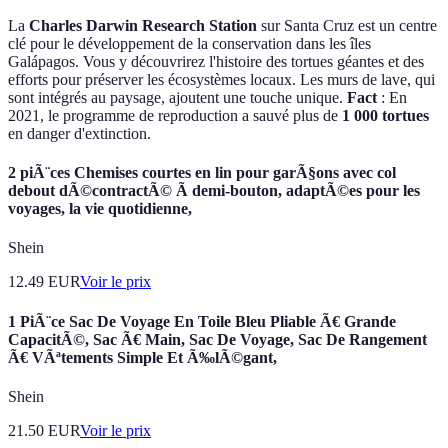
La
Charles Darwin Research Station
sur Santa Cruz est un centre
clé pour le développement de la conservation dans les îles
Galápagos. Vous y découvrirez l'histoire des tortues géantes et des
efforts pour préserver les écosystèmes locaux. Les murs de lave, qui
sont intégrés au paysage, ajoutent une touche unique.
Fact
: En
2021, le programme de reproduction a sauvé plus de
1 000 tortues
en danger d'extinction.
2 piÃ¨ces Chemises courtes en lin pour garÃ§ons avec col
debout dÃ©contractÃ© Ã demi-bouton, adaptÃ©es pour les
voyages, la vie quotidienne,
Shein
12.49
EUR
Voir le prix
1 PiÃ¨ce Sac De Voyage En Toile Bleu Pliable Ã€ Grande
CapacitÃ©, Sac Ã€ Main, Sac De Voyage, Sac De Rangement
Ã€ VÃªtements Simple Et Ã‰lÃ©gant,
Shein
21.50
EUR
Voir le prix