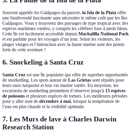
5. La Faune de la Isla de la Plata
Souvent appelée les Galápagos du pauvre,
la Isla de la Plata
offre
une biodiversité fascinante sans nécessiter le même coût que les îles
Galápagos. Vous y trouverez des paysages de type tropical avec des
espèces maritimes variées, y compris les célèbres fous à pieds bleus.
Cette île est facilement accessible depuis
Machalilla National Park
et est parfaite pour les voyages d’un jour. Selon les visiteurs, les
plages vierges et l’interaction avec la faune marine sont des points
forts de cette aventure !
6. Snorkeling à Santa Cruz
Santa Cruz
est une île populaire qui offre de superbes opportunités
de snorkelling. Les spots autour de
Las Grietas
sont réputés pour
leurs eaux turquoise et leur vie marine variée. En moyenne, les
excursions de snorkeling permettent d’observer jusqu'à
15 espèces
de poissons
et plusieurs espèces de tortues. Les meilleures périodes
pour y aller sont de
décembre à mai
, lorsque la température de
l’eau est plus chaude et la visibilité optimale.
7. Les Murs de lave à Charles Darwin
Research Station