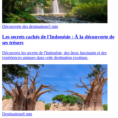
Découverte des destinations
5
min
Les secrets cachés de l'Indonésie : À la découverte de
ses trésors
Découvrez les secrets de l'Indonésie, des lieux fascinants et des
expériences uniques dans cette destination exotique.
Destinations
6
min