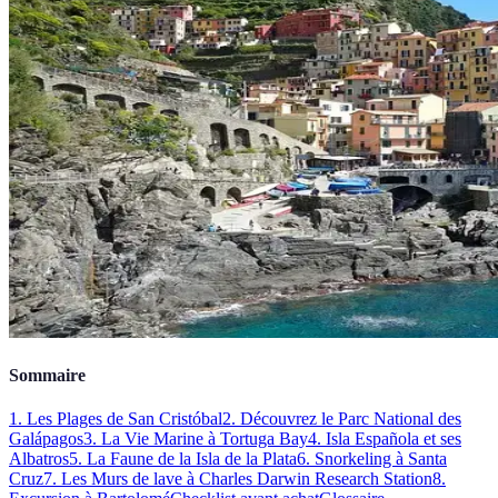
Sommaire
1. Les Plages de San Cristóbal
2. Découvrez le Parc National des
Galápagos
3. La Vie Marine à Tortuga Bay
4. Isla Española et ses
Albatros
5. La Faune de la Isla de la Plata
6. Snorkeling à Santa
Cruz
7. Les Murs de lave à Charles Darwin Research Station
8.