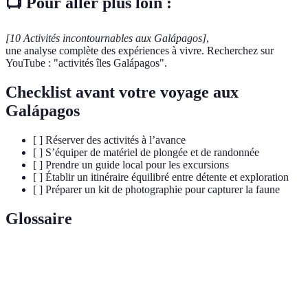
📺 Pour aller plus loin :
[10 Activités incontournables aux Galápagos]
,
une analyse complète des expériences à vivre. Recherchez sur
YouTube : "activités îles Galápagos".
Checklist avant votre voyage aux
Galápagos
[ ] Réserver des activités à l’avance
[ ] S’équiper de matériel de plongée et de randonnée
[ ] Prendre un guide local pour les excursions
[ ] Établir un itinéraire équilibré entre détente et exploration
[ ] Préparer un kit de photographie pour capturer la faune
Glossaire
Terme
Définition
La variété de la vie sur Terre, y compris la
Biodiversité
diversité des espèces, des écosystèmes et des