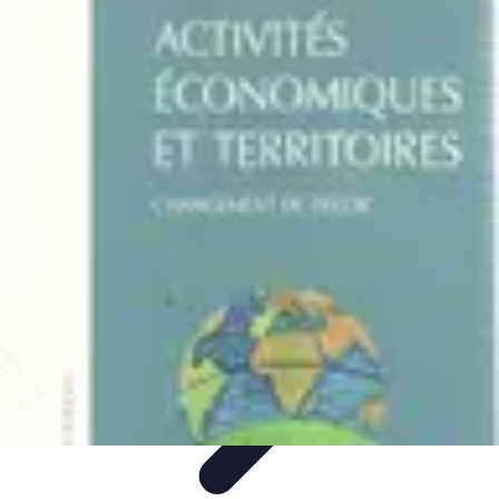
Destination Exotique
Guides de Voyage
Destinations
Exotiques
Activités
Tendances
Comparatifs
Destination Exotique