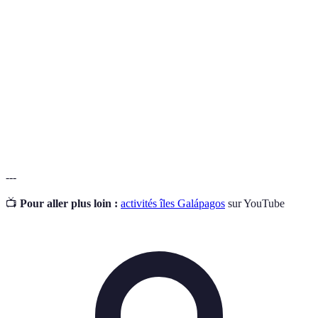
gènes.
Espèces qui se trouvent naturellement seulement
Endémique
dans une seule région ou habitat.
La protection et la gestion des ressources
Conservation
naturelles pour prévenir la dégradation de
l'environnement.
---
📺
Pour aller plus loin :
activités îles Galápagos
sur YouTube