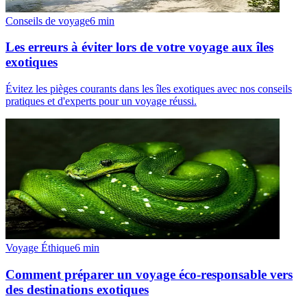
Conseils de voyage
6
min
Les erreurs à éviter lors de votre voyage aux îles
exotiques
Évitez les pièges courants dans les îles exotiques avec nos conseils
pratiques et d'experts pour un voyage réussi.
Voyage Éthique
6
min
Comment préparer un voyage éco-responsable vers
des destinations exotiques