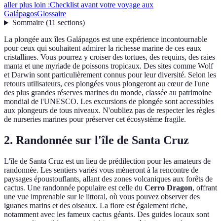
aller plus loin :
Checklist avant votre voyage aux
Galápagos
Glossaire
Sommaire
(
11
sections
)
La plongée aux îles Galápagos est une expérience incontournable
pour ceux qui souhaitent admirer la richesse marine de ces eaux
cristallines. Vous pourrez y croiser des tortues, des requins, des raies
manta et une myriade de poissons tropicaux. Des sites comme Wolf
et Darwin sont particulièrement connus pour leur diversité. Selon les
retours utilisateurs, ces plongées vous plongeront au cœur de l'une
des plus grandes réserves marines du monde, classée au patrimoine
mondial de l'UNESCO. Les excursions de plongée sont accessibles
aux plongeurs de tous niveaux. N'oubliez pas de respecter les règles
de nurseries marines pour préserver cet écosystème fragile.
2. Randonnée sur l'île de Santa Cruz
L'île de Santa Cruz est un lieu de prédilection pour les amateurs de
randonnée. Les sentiers variés vous mèneront à la rencontre de
paysages époustouflants, allant des zones volcaniques aux forêts de
cactus. Une randonnée populaire est celle du
Cerro Dragon
, offrant
une vue imprenable sur le littoral, où vous pouvez observer des
iguanes marins et des oiseaux. La flore est également riche,
notamment avec les fameux cactus géants. Des guides locaux sont