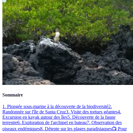
Sommaire
1. Plongée sous-marine à la découverte de la biodiversité
2.
Randonnée sur l'île de Santa Cruz
3. Visite des tortues géantes
4.
Excursion en kayak autour des îles
5. Découverte de la faune
terrestre
6. Exploration de l'archipel en bateau
7. Observation des
oiseaux endémiques
8. Détente sur les plages paradisiaques
📺 Pour