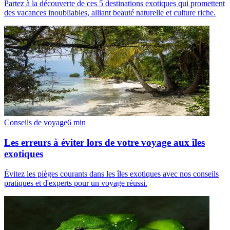
Partez à la découverte de ces 5 destinations exotiques qui promettent
des vacances inoubliables, alliant beauté naturelle et culture riche.
Conseils de voyage
6
min
Les erreurs à éviter lors de votre voyage aux îles
exotiques
Évitez les pièges courants dans les îles exotiques avec nos conseils
pratiques et d'experts pour un voyage réussi.