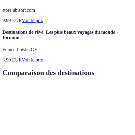
store.ubisoft.com
9.99
EUR
Voir le prix
Destinations de rêve. Les plus beaux voyages du monde -
Inconnu
France Loisirs GF
3.99
EUR
Voir le prix
Comparaison des destinations
Destination
Biodiversité
Type de plongée
Accessibilité
Maldives
Élevée
Apnée, profonde
Haute
Australie
Très élevée
Profonde
Moyenne
Mer Rouge
Élevée
Épaves, récifs
Haute