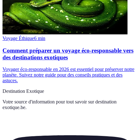
Voyage Éthique
6
min
Comment préparer un voyage éco-responsable vers
des destinations exotiques
Voyager éco-responsable en 2026 est essentiel pour préserver notre
planète. Suivez notre guide pour des conseils pratiques et des
astuces.
Destination Exotique
Votre source d'information pour tout savoir sur
destination
exotique.be
.