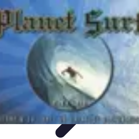
Destination Exotique
Guides de Voyage
Destinations
Exotiques
Activités
Tendances
Comparatifs
Destination Exotique