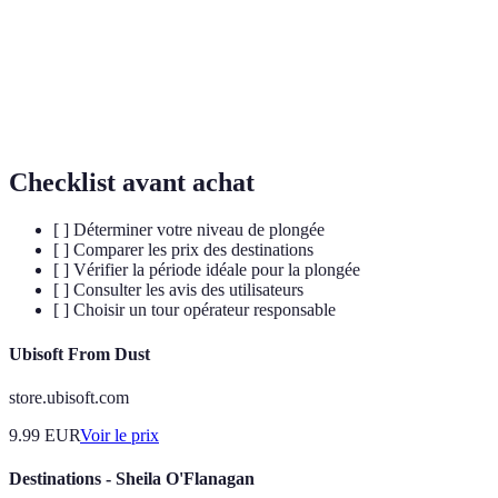
Récif
Structure sous-marine formée par le calcaire sécrété
corallien
par les coraux, souvent riche en biodiversité.
Trou naturel d’eau douce qui donne accès à des
Cénote
systèmes souterrains et à la plongée en grotte.
Checklist avant achat
[ ] Déterminer votre niveau de plongée
[ ] Comparer les prix des destinations
[ ] Vérifier la période idéale pour la plongée
[ ] Consulter les avis des utilisateurs
[ ] Choisir un tour opérateur responsable
Ubisoft From Dust
store.ubisoft.com
9.99
EUR
Voir le prix
Destinations - Sheila O'Flanagan