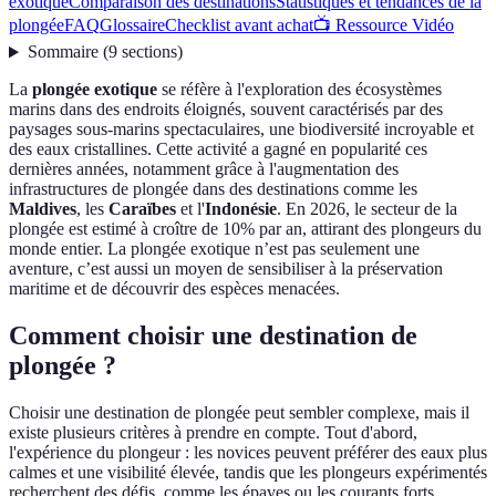
exotique
Comparaison des destinations
Statistiques et tendances de la
plongée
FAQ
Glossaire
Checklist avant achat
📺 Ressource Vidéo
Sommaire
(
9
sections
)
La
plongée exotique
se réfère à l'exploration des écosystèmes
marins dans des endroits éloignés, souvent caractérisés par des
paysages sous-marins spectaculaires, une biodiversité incroyable et
des eaux cristallines. Cette activité a gagné en popularité ces
dernières années, notamment grâce à l'augmentation des
infrastructures de plongée dans des destinations comme les
Maldives
, les
Caraïbes
et l'
Indonésie
. En 2026, le secteur de la
plongée est estimé à croître de 10% par an, attirant des plongeurs du
monde entier. La plongée exotique n’est pas seulement une
aventure, c’est aussi un moyen de sensibiliser à la préservation
maritime et de découvrir des espèces menacées.
Comment choisir une destination de
plongée ?
Choisir une destination de plongée peut sembler complexe, mais il
existe plusieurs critères à prendre en compte. Tout d'abord,
l'expérience du plongeur : les novices peuvent préférer des eaux plus
calmes et une visibilité élevée, tandis que les plongeurs expérimentés
recherchent des défis, comme les épaves ou les courants forts.