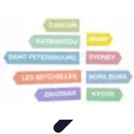
Destination Exotique
Guides de Voyage
Destinations
Exotiques
Activités
Tendances
Comparatifs
Destination Exotique