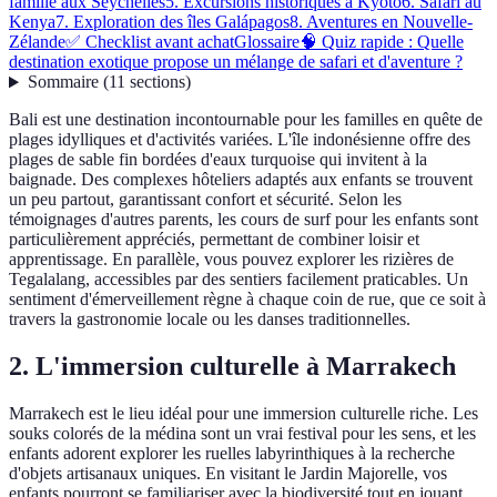
famille aux Seychelles
5. Excursions historiques à Kyoto
6. Safari au
Kenya
7. Exploration des îles Galápagos
8. Aventures en Nouvelle-
Zélande
✅ Checklist avant achat
Glossaire
🧠 Quiz rapide : Quelle
destination exotique propose un mélange de safari et d'aventure ?
Sommaire
(
11
sections
)
Bali est une destination incontournable pour les familles en quête de
plages idylliques et d'activités variées. L'île indonésienne offre des
plages de sable fin bordées d'eaux turquoise qui invitent à la
baignade. Des complexes hôteliers adaptés aux enfants se trouvent
un peu partout, garantissant confort et sécurité. Selon les
témoignages d'autres parents, les cours de surf pour les enfants sont
particulièrement appréciés, permettant de combiner loisir et
apprentissage. En parallèle, vous pouvez explorer les rizières de
Tegalalang, accessibles par des sentiers facilement praticables. Un
sentiment d'émerveillement règne à chaque coin de rue, que ce soit à
travers la gastronomie locale ou les danses traditionnelles.
2. L'immersion culturelle à Marrakech
Marrakech est le lieu idéal pour une immersion culturelle riche. Les
souks colorés de la médina sont un vrai festival pour les sens, et les
enfants adorent explorer les ruelles labyrinthiques à la recherche
d'objets artisanaux uniques. En visitant le Jardin Majorelle, vos
enfants pourront se familiariser avec la biodiversité tout en jouant