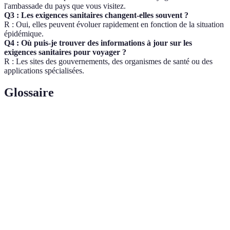
l'ambassade du pays que vous visitez.
Q3 : Les exigences sanitaires changent-elles souvent ?
R : Oui, elles peuvent évoluer rapidement en fonction de la situation
épidémique.
Q4 : Où puis-je trouver des informations à jour sur les
exigences sanitaires pour voyager ?
R : Les sites des gouvernements, des organismes de santé ou des
applications spécialisées.
Glossaire
Terme
Définition
Isolement temporaire d’une personne pour éviter
Quarantaine
la propagation d'une maladie.
Certificat de
Document attestant qu'une personne a reçu un
vaccination
vaccin spécifique.
Tests de dépistage de la COVID-19 basés sur
Tests PCR
l'analyse des échantillons.