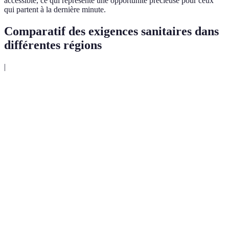
accessible, ce qui représente une opportunité précieuse pour ceux
qui partent à la dernière minute.
Comparatif des exigences sanitaires dans
différentes régions
|
Tests
Exigences de
Quarantaine
Région
COVID-19
vaccination
obligatoire
requis
COVID-19,
24 heures
Oui, dans
Europe
Fièvre jaune
avant départ
certains pays
Fièvre jaune,
48 heures
Asie
Parfois
hépatite A
avant départ
72 heures
Oui, selon la
Afrique
Fièvre jaune
avant départ
destination