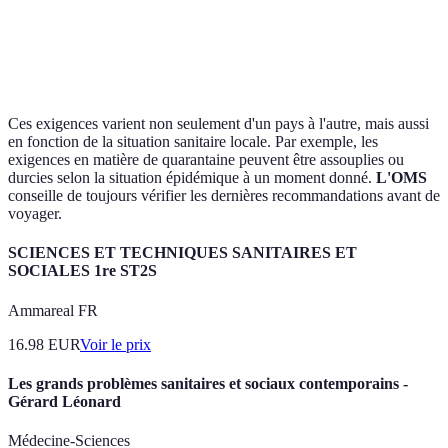
Amérique
COVID-19,
36 heures
Généralement
du Sud
Fièvre jaune
avant départ
non
Ces exigences varient non seulement d'un pays à l'autre, mais aussi
en fonction de la situation sanitaire locale. Par exemple, les
exigences en matière de quarantaine peuvent être assouplies ou
durcies selon la situation épidémique à un moment donné.
L'OMS
conseille de toujours vérifier les dernières recommandations avant de
voyager.
SCIENCES ET TECHNIQUES SANITAIRES ET
SOCIALES 1re ST2S
Ammareal FR
16.98
EUR
Voir le prix
Les grands problèmes sanitaires et sociaux contemporains -
Gérard Léonard
Médecine-Sciences