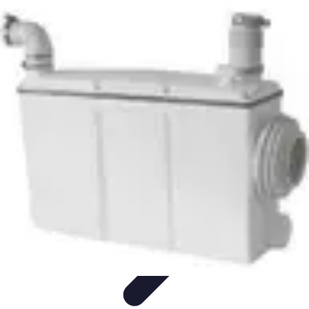
Destination Exotique
Guides de Voyage
Destinations
Exotiques
Activités
Tendances
Comparatifs
Destination Exotique