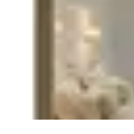
Destination Exotique
Guides de Voyage
Destinations Exotiques
Activités
Tendances
Comparat
Destination Exotique