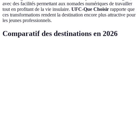
avec des facilités permettant aux nomades numériques de travailler
tout en profitant de la vie insulaire.
UFC-Que Choisir
rapporte que
ces transformations rendent la destination encore plus attractive pour
les jeunes professionnels.
Comparatif des destinations en 2026
Île / Destination
Nature et paysages
Activités aquatiques
Maldives
5/5
5/5
Polynésie
5/5
4/5
française
Seychelles
5/5
4/5
Galápagos
5/5
5/5
Bali
4/5
4/5