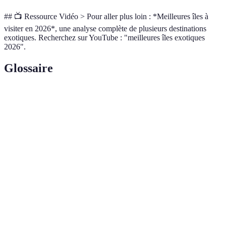
## 📺 Ressource Vidéo > Pour aller plus loin : *Meilleures îles à
visiter en 2026*, une analyse complète de plusieurs destinations
exotiques. Recherchez sur YouTube : "meilleures îles exotiques
2026".
Glossaire
Terme
Définition
Forme de tourisme qui vise à minimiser l'impact
Écotourisme
environnemental et à encourager la conservation
des ressources naturelles.
Personne qui utilise les technologies de
Nomade
communication pour travailler à distance tout en
numérique
voyageant, souvent lié aux métiers du web et du
digital.
Séjour centré sur la détente et le développement