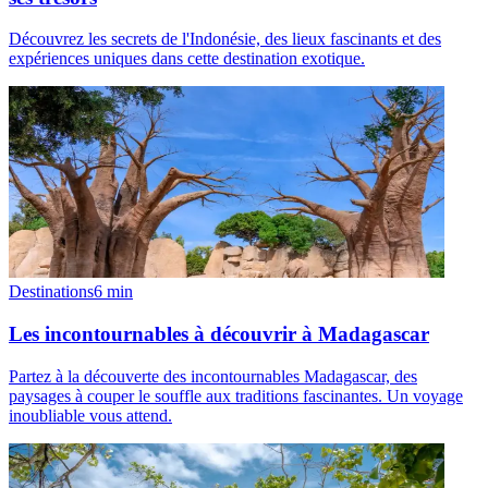
Découvrez les secrets de l'Indonésie, des lieux fascinants et des
expériences uniques dans cette destination exotique.
Destinations
6
min
Les incontournables à découvrir à Madagascar
Partez à la découverte des incontournables Madagascar, des
paysages à couper le souffle aux traditions fascinantes. Un voyage
inoubliable vous attend.