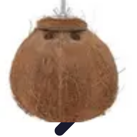
Destination Exotique
Guides de Voyage
Destinations
Exotiques
Activités
Tendances
Comparatifs
Destination Exotique