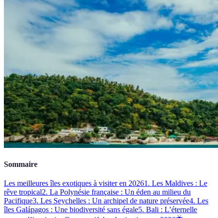
Sommaire
Les meilleures îles exotiques à visiter en 2026
1. Les Maldives : Le
rêve tropical
2. La Polynésie française : Un éden au milieu du
Pacifique
3. Les Seychelles : Un archipel de nature préservée
4. Les
îles Galápagos : Une biodiversité sans égale
5. Bali : L’éternelle