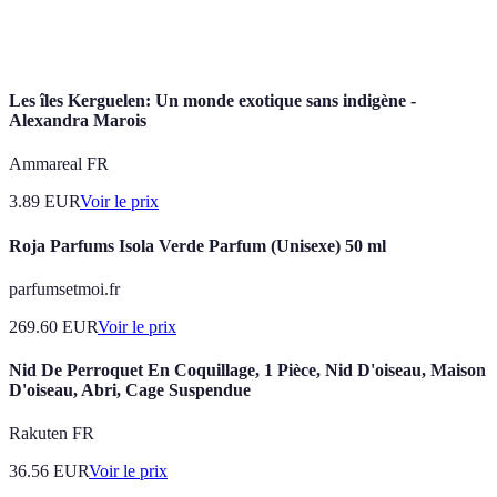
Retraite de
personnel, souvent associé à des pratiques comme
bien-être
le yoga, la méditation et les soins thérapeutiques.
Les îles Kerguelen: Un monde exotique sans indigène -
Alexandra Marois
Ammareal FR
3.89
EUR
Voir le prix
Roja Parfums Isola Verde Parfum (Unisexe) 50 ml
parfumsetmoi.fr
269.60
EUR
Voir le prix
Nid De Perroquet En Coquillage, 1 Pièce, Nid D'oiseau, Maison
D'oiseau, Abri, Cage Suspendue
Rakuten FR
36.56
EUR
Voir le prix