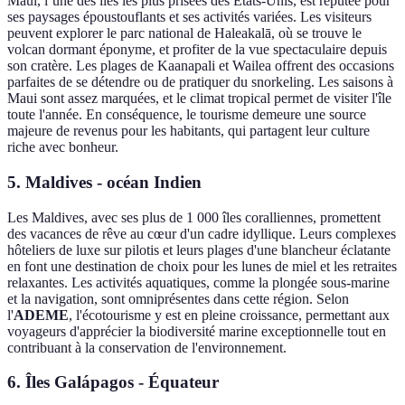
Maui, l’une des îles les plus prisées des États-Unis, est réputée pour
ses paysages époustouflants et ses activités variées. Les visiteurs
peuvent explorer le parc national de Haleakalā, où se trouve le
volcan dormant éponyme, et profiter de la vue spectaculaire depuis
son cratère. Les plages de Kaanapali et Wailea offrent des occasions
parfaites de se détendre ou de pratiquer du snorkeling. Les saisons à
Maui sont assez marquées, et le climat tropical permet de visiter l'île
toute l'année. En conséquence, le tourisme demeure une source
majeure de revenus pour les habitants, qui partagent leur culture
riche avec bonheur.
5. Maldives - océan Indien
Les Maldives, avec ses plus de 1 000 îles coralliennes, promettent
des vacances de rêve au cœur d'un cadre idyllique. Leurs complexes
hôteliers de luxe sur pilotis et leurs plages d'une blancheur éclatante
en font une destination de choix pour les lunes de miel et les retraites
relaxantes. Les activités aquatiques, comme la plongée sous-marine
et la navigation, sont omniprésentes dans cette région. Selon
l'
ADEME
, l'écotourisme y est en pleine croissance, permettant aux
voyageurs d'apprécier la biodiversité marine exceptionnelle tout en
contribuant à la conservation de l'environnement.
6. Îles Galápagos - Équateur