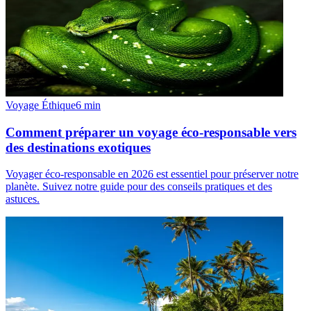
Voyage Éthique
6
min
Comment préparer un voyage éco-responsable vers
des destinations exotiques
Voyager éco-responsable en 2026 est essentiel pour préserver notre
planète. Suivez notre guide pour des conseils pratiques et des
astuces.