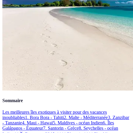
Sommaire
Les meilleures îles exotiques à visiter pour des vacances
inoubliables
1. Bora Bora - Tahiti
2. Malte - Méditerranée
3. Zanzibar
- Tanzanie
4. Maui - Hawaï
5. Maldives - océan Indien
6. Îles
Galápagos - Équateur
7. Santorin - Grèce
8. Seychelles - océan