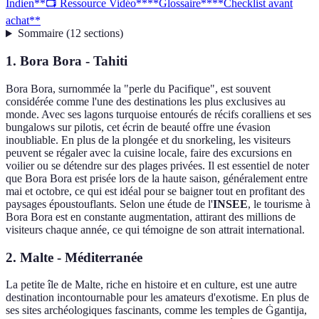
Indien
**📺 Ressource Vidéo**
**Glossaire**
**Checklist avant
achat**
Sommaire
(
12
sections
)
1. Bora Bora - Tahiti
Bora Bora, surnommée la "perle du Pacifique", est souvent
considérée comme l'une des destinations les plus exclusives au
monde. Avec ses lagons turquoise entourés de récifs coralliens et ses
bungalows sur pilotis, cet écrin de beauté offre une évasion
inoubliable. En plus de la plongée et du snorkeling, les visiteurs
peuvent se régaler avec la cuisine locale, faire des excursions en
voilier ou se détendre sur des plages privées. Il est essentiel de noter
que Bora Bora est prisée lors de la haute saison, généralement entre
mai et octobre, ce qui est idéal pour se baigner tout en profitant des
paysages époustouflants. Selon une étude de l'
INSEE
, le tourisme à
Bora Bora est en constante augmentation, attirant des millions de
visiteurs chaque année, ce qui témoigne de son attrait international.
2. Malte - Méditerranée
La petite île de Malte, riche en histoire et en culture, est une autre
destination incontournable pour les amateurs d'exotisme. En plus de
ses sites archéologiques fascinants, comme les temples de Ġgantija,