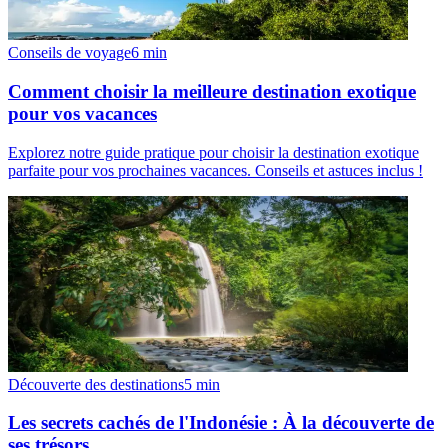
Conseils de voyage
6
min
Comment choisir la meilleure destination exotique
pour vos vacances
Explorez notre guide pratique pour choisir la destination exotique
parfaite pour vos prochaines vacances. Conseils et astuces inclus !
Découverte des destinations
5
min
Les secrets cachés de l'Indonésie : À la découverte de
ses trésors