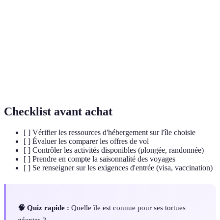
Forme de tourisme responsable qui préserve la
Écotourisme
biodiversité.
Agrotourisme
Tourisme qui se déroule dans des zones agricoles.
Culture
Ensemble des pratiques, valeurs et croyances d'un
locale
groupe.
Checklist avant achat
[ ] Vérifier les ressources d'hébergement sur l'île choisie
[ ] Évaluer les comparer les offres de vol
[ ] Contrôler les activités disponibles (plongée, randonnée)
[ ] Prendre en compte la saisonnalité des voyages
[ ] Se renseigner sur les exigences d'entrée (visa, vaccination)
🧠 Quiz rapide :
Quelle île est connue pour ses tortues
géantes ?