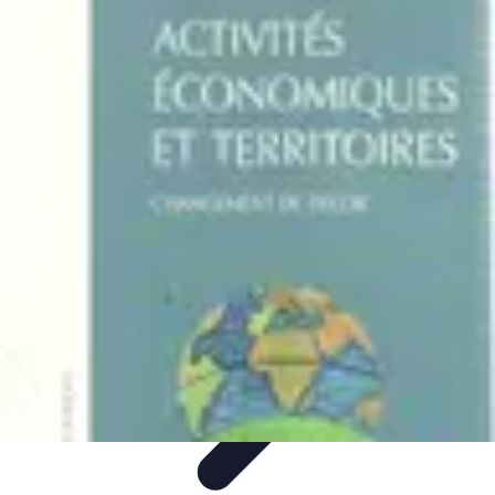
Destination Exotique
Guides de Voyage
Destinations
Exotiques
Activités
Tendances
Comparatifs
Destination Exotique