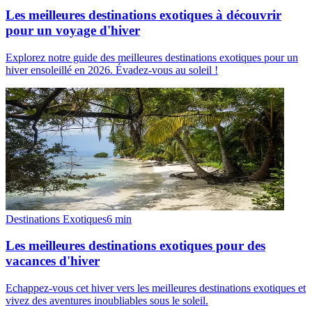
Les meilleures destinations exotiques à découvrir
pour un voyage d'hiver
Explorez notre guide des meilleures destinations exotiques pour un
hiver ensoleillé en 2026. Évadez-vous au soleil !
Destinations Exotiques
6
min
Les meilleures destinations exotiques pour des
vacances d'hiver
Echappez-vous cet hiver vers les meilleures destinations exotiques et
vivez des aventures inoubliables sous le soleil.