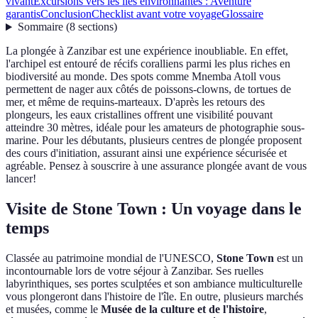
vivant
Excursions vers les îles environnantes : Aventure
garantis
Conclusion
Checklist avant votre voyage
Glossaire
Sommaire
(
8
sections
)
La plongée à Zanzibar est une expérience inoubliable. En effet,
l'archipel est entouré de récifs coralliens parmi les plus riches en
biodiversité au monde. Des spots comme Mnemba Atoll vous
permettent de nager aux côtés de poissons-clowns, de tortues de
mer, et même de requins-marteaux. D'après les retours des
plongeurs, les eaux cristallines offrent une visibilité pouvant
atteindre 30 mètres, idéale pour les amateurs de photographie sous-
marine. Pour les débutants, plusieurs centres de plongée proposent
des cours d'initiation, assurant ainsi une expérience sécurisée et
agréable. Pensez à souscrire à une assurance plongée avant de vous
lancer!
Visite de Stone Town : Un voyage dans le
temps
Classée au patrimoine mondial de l'UNESCO,
Stone Town
est un
incontournable lors de votre séjour à Zanzibar. Ses ruelles
labyrinthiques, ses portes sculptées et son ambiance multiculturelle
vous plongeront dans l'histoire de l'île. En outre, plusieurs marchés
et musées, comme le
Musée de la culture et de l'histoire
,