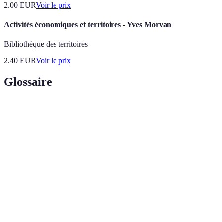
2.00
EUR
Voir le prix
Activités économiques et territoires - Yves Morvan
Bibliothèque des territoires
2.40
EUR
Voir le prix
Glossaire
Terme
Définition
Plongée
Activité de nager sous l'eau avec un équipement
sous-
spécial pour explorer les fonds marins.
marine
Stone
Ville historique de Zanzibar, classée au patrimoine
Town
mondial de l'UNESCO.
Plantes aromatiques utilisées pour assaisonner les plats,
Épices