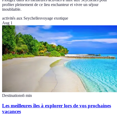
profiter pleinement de ce lieu enchanteur et vivre un séjour
inoubliable.
activités aux Seychelles
voyage exotique
Aug 1
Destinations
6
min
Les meilleures îles à explorer lors de vos prochaines
vacances