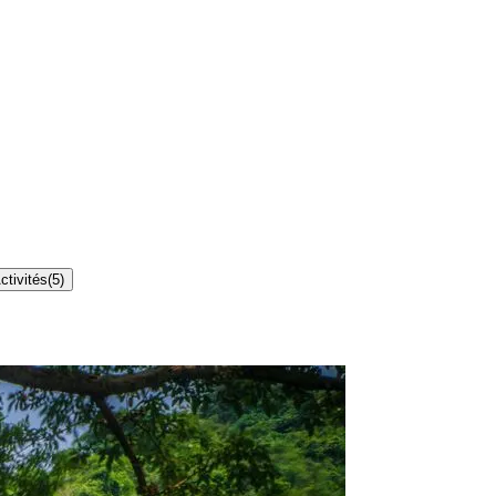
ctivités
(
5
)