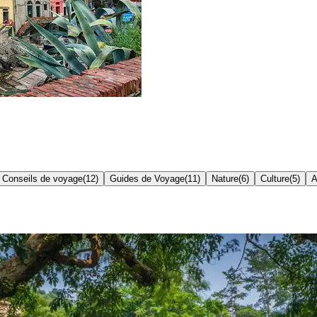
Conseils de voyage
(
12
)
Guides de Voyage
(
11
)
Nature
(
6
)
Culture
(
5
)
A