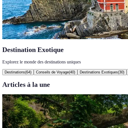
Destination Exotique
Explorez le monde des destinations uniques
Destinations
(
64
)
Conseils de Voyage
(
40
)
Destinations Exotiques
(
30
)
Articles à la une