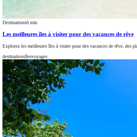
Destinations
6
min
Les meilleures îles à visiter pour des vacances de rêve
Explorez les meilleures îles à visiter pour des vacances de rêve, des 
destinations
îles
voyages