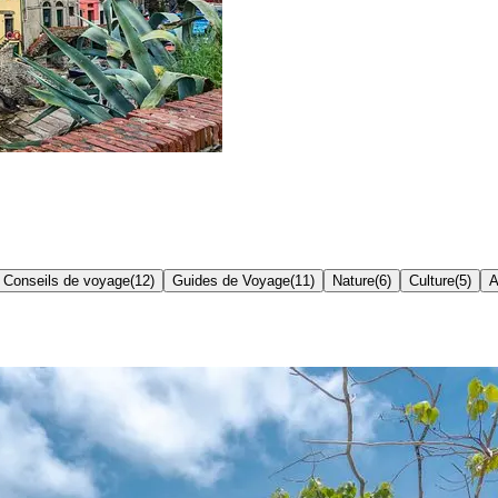
Conseils de voyage
(
12
)
Guides de Voyage
(
11
)
Nature
(
6
)
Culture
(
5
)
A