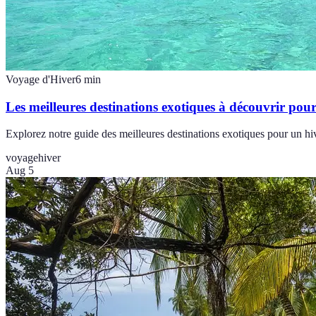
Voyage d'Hiver
6
min
Les meilleures destinations exotiques à découvrir pou
Explorez notre guide des meilleures destinations exotiques pour un hiv
voyage
hiver
Aug 5