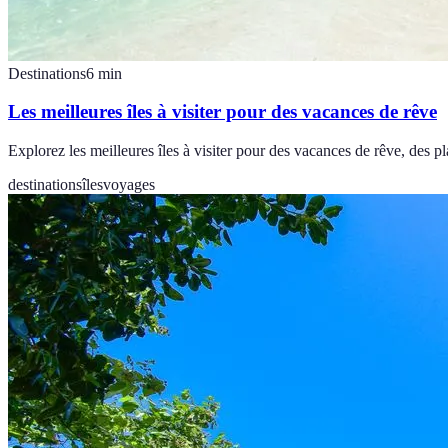
Destinations
6
min
Les meilleures îles à visiter pour des vacances de rêve
Explorez les meilleures îles à visiter pour des vacances de rêve, des 
destinations
îles
voyages