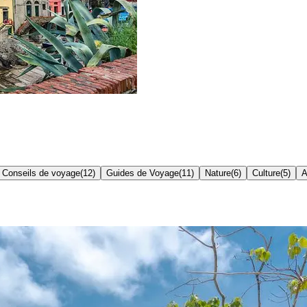
Conseils de voyage
(
12
)
Guides de Voyage
(
11
)
Nature
(
6
)
Culture
(
5
)
A