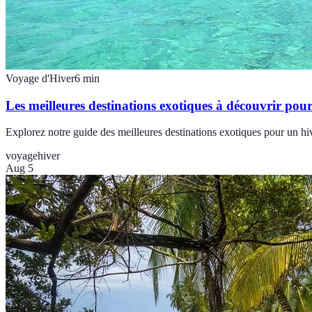
Voyage d'Hiver
6
min
Les meilleures destinations exotiques à découvrir pou
Explorez notre guide des meilleures destinations exotiques pour un hiv
voyage
hiver
Aug 5